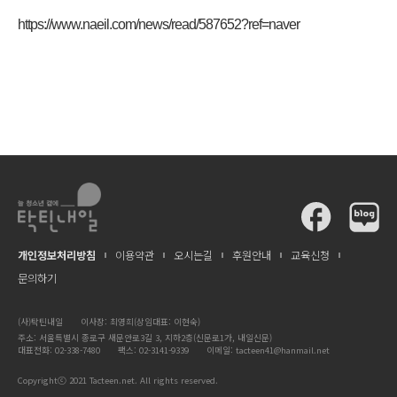
https://www.naeil.com/news/read/587652?ref=naver
개인정보처리방침
이용약관
오시는길
후원안내
교육신청
문의하기
(사)탁틴내일
이사장: 최영희(상임대표: 이현숙)
주소: 서울특별시 종로구 새문안로3길 3, 지하2층(신문로1가, 내일신문)
대표전화: 02-338-7480
팩스: 02-3141-9339
이메일:
tacteen41@hanmail.net
Copyrightⓒ 2021 Tacteen.net. All rights reserved.