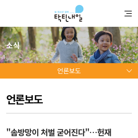
소식
언론보도
언론보도
언론보도
언론보도
"솜방망이 처벌 굳어진다"…헌재