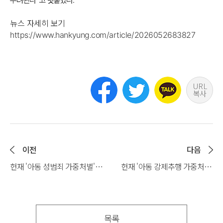
뉴스 자세히 보기
https://www.hankyung.com/article/2026052683827
URL
복사
이전
다음
헌재 '아동 성범죄 가중처벌'
헌재 '아동 강제추행 가중처벌'
위헌에…여변 "아동보호 가치
위헌…여성변회 "시대적 가치
역행"(2026.05.26. 뉴스1)
역행"(2026.05.26. 이데일리)
목록