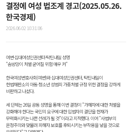
결정에 여성 법조계 경고(2025.05.26.
한국경제)
2026.06.02 10:31:06
여변·십대여성인권센터·탁틴내일 성명
"솜방망이 처벌 굳어질 위험 매우 커"
한국여성변호사회(여변)와 십대여성인권센터, 탁틴내일이
헌법재판소의 아동·청소년 성범죄 가중처벌 규정 위헌 결정을 강하게
비판하고 나섰다.
세 단체는 26일 공동 성명을 통해 이번 결정이 "가해자에 대한 처벌을
강화해야 한다는 국민의 요구에 대한 입법자의 결단을 헌재가
무력화시키는 나쁜 선례가 될 것"이라고 지적했다. 이어 "사법부의
온정주의와 맞물려 피해자 보호를 후퇴시키는 부작용을 낳을 것으로
우려된다"고 덧붙였다.