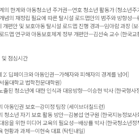
체계의 한계와 아동청소년 주거권—연호 청소년 활동가 (청소년주
 개념의 재정립 필요에 따른 탈시설 로드맵안의 범주와 방향성
 개편안 및 보호아동 탈시설 로드맵 진행 경과—임아람 과장 (
 로드맵 연구와 아동보호체계 정부 개편안—김선숙 교수 (한국
 휴식 및 점심시간
0 | [주제 2: 딥페이크와 아동인권—가해자와 피해자의 경계를 넘어]
 (서울대학교 법학전문대학원)
 노출된 청소년에 대한 인식과 대응방향—이승현 박사 (한국형
의 아동인권 보호—강미정 팀장 (세이브더칠드런)
의 청소년 자기 보호 활동 방안—김봉섭 연구원 (한국지능정보
 대응을 위한 미디어 교육의 필요성—배상률 박사 (한국청소년정
육 현황과 과제—이현숙 대표 (탁틴내일)