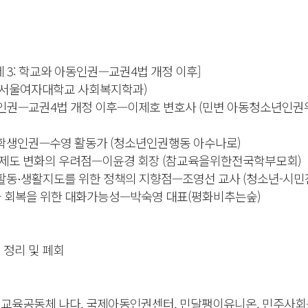
식
 | [주제 3: 학교와 아동인권—교권4법 개정 이후]
 (서울여자대학교 사회복지학과)
동인권—교권4법 개정 이후—이제호 변호사 (민변 아동청소년인권
학생인권—수영 활동가 (청소년인권행동 아수나로)
 제도 변화의 우려점—이윤경 회장 (참교육을위한전국학부모회)
활동⋅생활지도를 위한 정책의 지향점—조영선 교사 (청소년-시
과 회복을 위한 대화가능성—박숙영 대표(평화비추는숲)
 전체 정리 및 폐회
, 교육공동체 나다, 국제아동인권센터, 민달팽이유니온, 민주