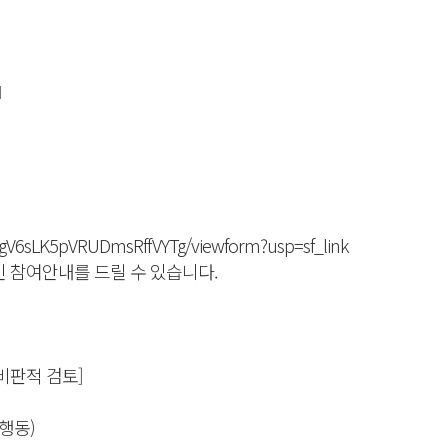
』
gV6sLK5pVRUDmsRffVYTg/viewform?usp=sf_link
인 참여안내를 드릴 수 있습니다.
한 비판적 검토]
행동)