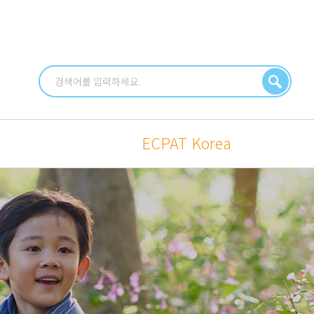
식
ECPAT Korea