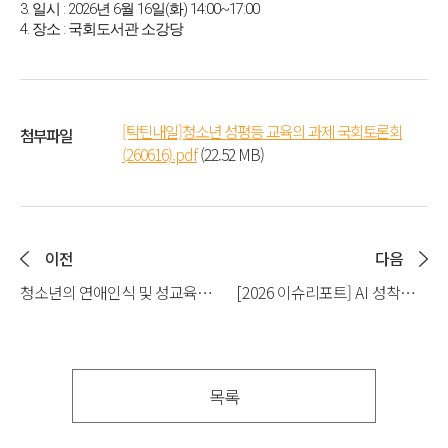
3. 일시 : 2026년 6월 16일(화) 14:00~17:00
4. 장소 : 국회도서관 소강당
[탁틴내일]청소년 성평등 교육의 과제 국회토론회
첨부파일
(260616).pdf
(22.52 MB)
이전
다음
청소년의 연애인식 및 성교육
[2026 이슈리포트] AI 성착취물
수요조사 보고서(2025)
플랫폼 실태 분석
목록